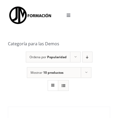
Saltar
al
Toggle
contenido
Navigation
INICIO
Categoría para las Demos
OPOSICIONES
Ordena por
Popularidad
ACCESO A LA PLATAFORMA
Mostrar
10 productos
BLOG
REDES SOCIALES
CALCULADORA TEST