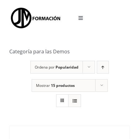
Saltar
al
Toggle
contenido
Navigation
INICIO
Categoría para las Demos
OPOSICIONES
Ordena por
Popularidad
ACCESO A LA PLATAFORMA
Mostrar
15 productos
BLOG
REDES SOCIALES
CALCULADORA TEST