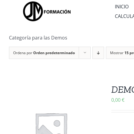
Saltar
INICIO
al
CALCUL
contenido
Categoría para las Demos
Ordena por
Orden predeterminado
Mostrar
15 p
DEMO 
0,00
€