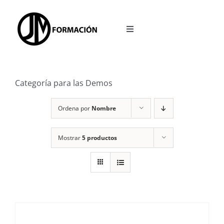
Saltar
al
Toggle
contenido
Navigation
INICIO
Categoría para las Demos
OPOSICIONES
Ordena por
Nombre
ACCESO A LA PLATAFORMA
Mostrar
5 productos
BLOG
REDES SOCIALES
CALCULADORA TEST