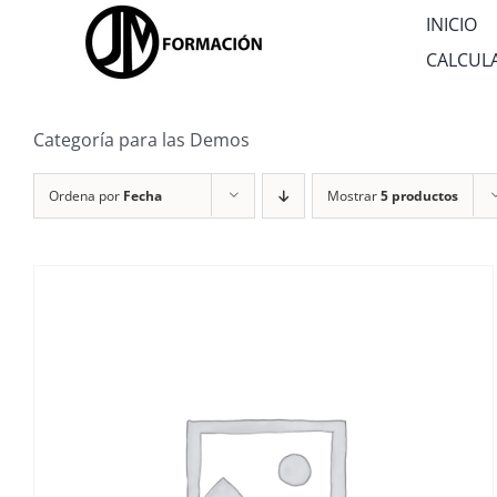
Saltar
INICIO
al
CALCUL
contenido
Categoría para las Demos
Ordena por
Fecha
Mostrar
5 productos