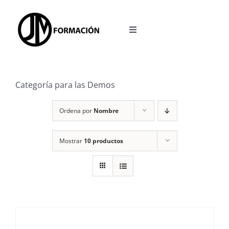
Saltar
al
Toggle
contenido
Navigation
INICIO
Categoría para las Demos
OPOSICIONES
Ordena por
Nombre
ACCESO A LA PLATAFORMA
Mostrar
10 productos
BLOG
REDES SOCIALES
CALCULADORA TEST