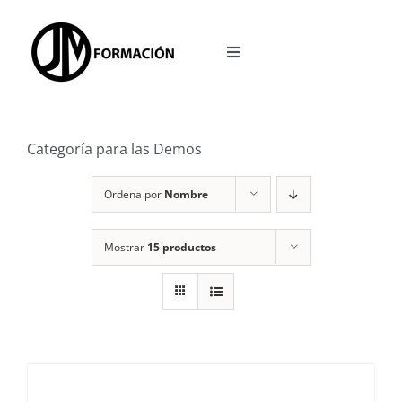
Saltar
al
Toggle
contenido
Navigation
INICIO
Categoría para las Demos
OPOSICIONES
Ordena por
Nombre
ACCESO A LA PLATAFORMA
Mostrar
15 productos
BLOG
REDES SOCIALES
CALCULADORA TEST