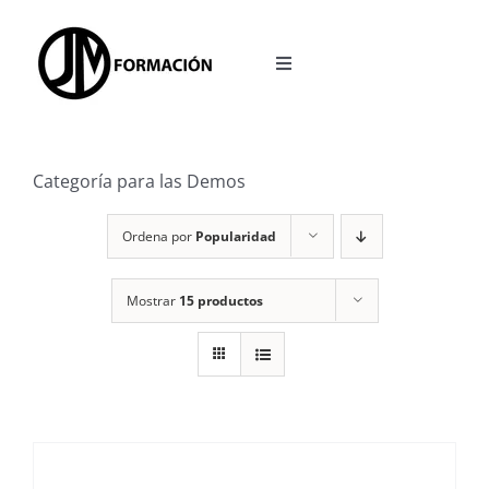
Saltar
al
Toggle
contenido
Navigation
INICIO
Categoría para las Demos
OPOSICIONES
Ordena por
Popularidad
ACCESO A LA PLATAFORMA
Mostrar
15 productos
BLOG
REDES SOCIALES
CALCULADORA TEST